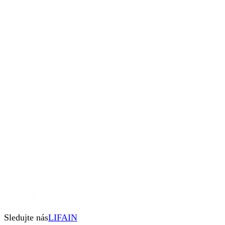
Uživatelskou znalost práce na PC
Zaujala tě tato pozice?
Zanech nám kontakt a přilož životopis. Ozveme se ti do 48
hodin.
Sledujte nás
LI
FA
IN