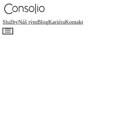
Služby
Náš tým
Blog
Kariéra
Kontakt
Administrativní pracovník
Hledáme administrativní asistentku do naší kanceláře
Back Office
Ostrava – Organica
Plný úvazek
25 000 – 35
000 Kč
Poslat CV
Rozumíme ti. Buď srdcem našeho
týmu.